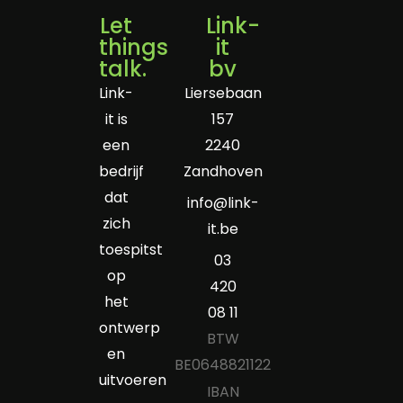
Let
Link-
things
it
talk.
bv
Link-
Liersebaan
it is
157
een
2240
bedrijf
Zandhoven
dat
info@link-
zich
it.be
toespitst
03
op
420
het
08 11
ontwerp
BTW
en
BE0648821122
uitvoeren
IBAN