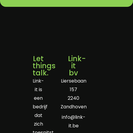
Let
Link-
things
it
talk.
bv
Link-
Liersebaan
it is
157
een
2240
bedrijf
Zandhoven
dat
info@link-
zich
it.be
toespitst