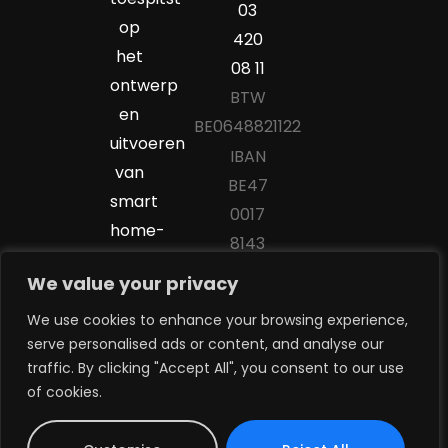
03
op
420
het
08 11
ontwerp
BTW
en
BE0648821122
uitvoeren
IBAN
van
BE47
smart
0017
home-
8143
technologie
2480
We value your privacy
voor
woningen,
We use cookies to enhance your browsing experience,
serve personalised ads or content, and analyse our
winkels,
traffic. By clicking "Accept All", you consent to our use
horeca,
of cookies.
kantoren..
Algemene