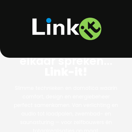
Laat apparaten met
elkaar spreken...
Link-it!
Slimme technieken en domotica waarin
comfort, design en energiebeheer
perfect samenkomen. Van verlichting en
audio tot laadpalen, zwembad- en
saunasturing — voor zelfbouwers én
totaalrealisaties op maat.